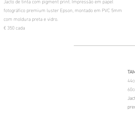
Jacto de tinta com pigment print. Impressão em papel
fotográfico premium luster Epson, montado em PVC 5mm
com moldura preta e vidro.
€ 350 cada
TA
44
60
Jac
pre